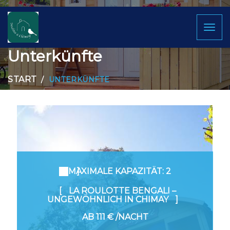
Toggl
naviga
Unterkünfte
START
UNTERKÜNFTE
MAXIMALE KAPAZITÄT: 2
LA ROULOTTE BENGALI –
UNGEWÖHNLICH IN CHIMAY
AB
111 €
/NACHT