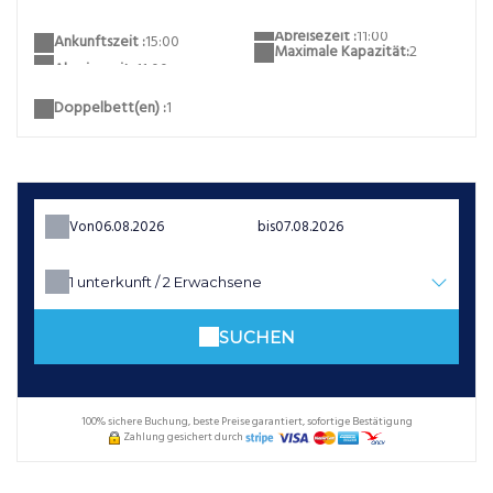
Abreisezeit :
11:00
Ankunftszeit :
15:00
Maximale Kapazität:
2
Doppelbett(en) :
1
Von
bis
1
unterkunft /
2
Erwachsene
SUCHEN
100% sichere Buchung, beste Preise garantiert, sofortige Bestätigung
Zahlung gesichert durch