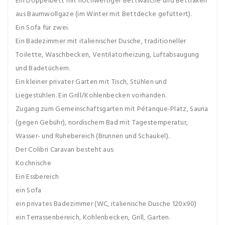
Ein Doppelbett mit hochwertiger Bettwäsche und Bettlaken
aus Baumwollgaze (im Winter mit Bettdecke gefüttert).
Ein Sofa für zwei.
Ein Badezimmer mit italienischer Dusche, traditioneller
Toilette, Waschbecken, Ventilatorheizung, Luftabsaugung
und Badetüchern.
Ein kleiner privater Garten mit Tisch, Stühlen und
Liegestühlen. Ein Grill/Kohlenbecken vorhanden.
Zugang zum Gemeinschaftsgarten mit Pétanque-Platz, Sauna
(gegen Gebühr), nordischem Bad mit Tagestemperatur,
Wasser- und Ruhebereich (Brunnen und Schaukel).
Der Colibri Caravan besteht aus:
Kochnische
Ein Essbereich
ein Sofa
ein privates Badezimmer (WC, italienische Dusche 120x90)
ein Terrassenbereich, Kohlenbecken, Grill, Garten.