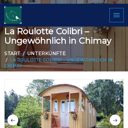
Toggl
naviga
La Roulotte Colibri –
Ungewöhnlich in Chimay
START
UNTERKÜNFTE
LA ROULOTTE COLIBRI – UNGEWÖHNLICH IN
CHIMAY