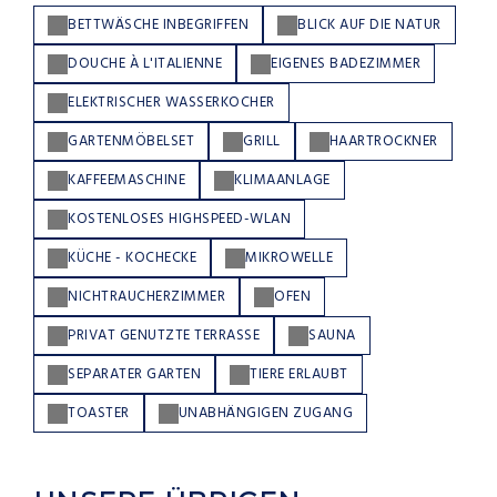
BETTWÄSCHE INBEGRIFFEN
BLICK AUF DIE NATUR
DOUCHE À L'ITALIENNE
EIGENES BADEZIMMER
ELEKTRISCHER WASSERKOCHER
GARTENMÖBELSET
GRILL
HAARTROCKNER
KAFFEEMASCHINE
KLIMAANLAGE
KOSTENLOSES HIGHSPEED-WLAN
KÜCHE - KOCHECKE
MIKROWELLE
NICHTRAUCHERZIMMER
OFEN
PRIVAT GENUTZTE TERRASSE
SAUNA
SEPARATER GARTEN
TIERE ERLAUBT
TOASTER
UNABHÄNGIGEN ZUGANG