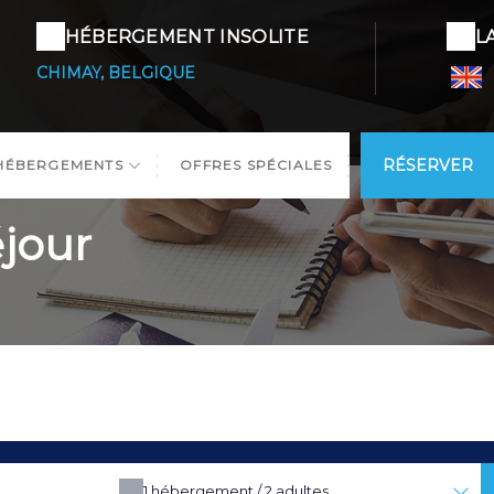
HÉBERGEMENT INSOLITE
L
CHIMAY, BELGIQUE
RÉSERVER
HÉBERGEMENTS
OFFRES SPÉCIALES
éjour
1
hébergement /
2
adultes