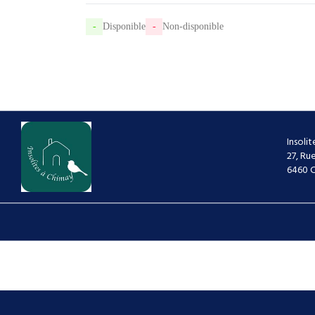
-
Disponible
-
Non-disponible
Insoli
27, Ru
6460 