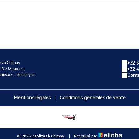
tes à Chimay
+32 6
e De Maubert,
+32 4
CHIMAY - BELGIQUE
Conta
|
Mentions légales
Conditions générales de vente
© 2026 Insolites à Chimay
|
Propulsé par