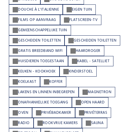
DOUCHE À L'ITALIENNE
EIGEN TUIN
FILMS OP AANVRAAG
FLATSCREEN-TV
GEMEENSCHAPPELIJKE TUIN
GESCHEIDEN TOILETTEN
GESCHEIDEN TOILETTEN
GRATIS BREEDBAND WIFI
HAARDROGER
HUISDIEREN TOEGESTAAN
KABEL - SATELLIET
KEUKEN - KOOKHOEK
KINDERSTOEL
KOELKAST
KOFFER
LAKENS EN LINNEN INBEGREPEN
MAGNETRON
ONAFHANKELIJKE TOEGANG
OPEN HAARD
OVEN
PRIVÉBADKAMER
PRIVÉTERRAS
RADIO
ROOKVRIJE KAMERS
SAUNA