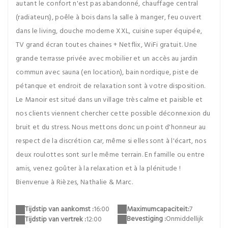
autant le confort n'est pas abandonné, chauffage central
(radiateurs), poêle à bois dans la salle à manger, feu ouvert
dans le living, douche moderne XXL, cuisine super équipée,
TV grand écran toutes chaines + Netflix, WiFi gratuit. Une
grande terrasse privée avec mobilier et un accès au jardin
commun avec sauna (en location), bain nordique, piste de
pétanque et endroit de relaxation sont à votre disposition.
Le Manoir est situé dans un village très calme et paisible et
nos clients viennent chercher cette possible déconnexion du
bruit et du stress. Nous mettons donc un point d'honneur au
respect de la discrétion car, même si elles sont à l'écart, nos
deux roulottes sont sur le même terrain. En famille ou entre
amis, venez goûter à la relaxation et à la plénitude !
Bienvenue à Rièzes, Nathalie & Marc.
Maximumcapaciteit:
7
Tijdstip van aankomst :
16:00
Bevestiging :
Onmiddellijk
Tijdstip van vertrek :
12:00