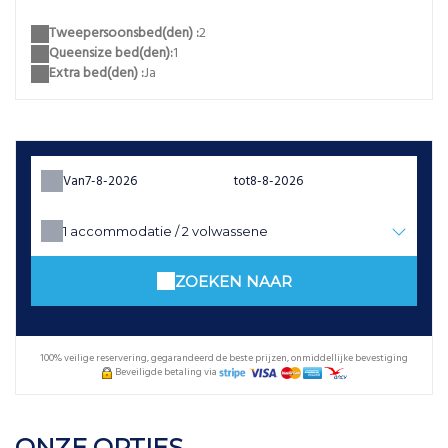
Tweepersoonsbed(den) :
2
Queensize bed(den):
1
Extra bed(den) :
Ja
Van
tot
1
accommodatie /
2
volwassene
ZOEKEN NAAR
100% veilige reservering, gegarandeerd de beste prijzen, onmiddellijke bevestiging
Beveiligde betaling via
ONZE OPTIES