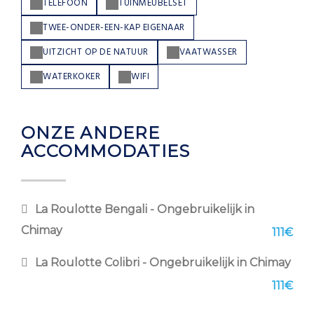
TELEFOON
TUINMEUBELSET
TWEE-ONDER-EEN-KAP EIGENAAR
UITZICHT OP DE NATUUR
VAATWASSER
WATERKOKER
WIFI
ONZE ANDERE
ACCOMMODATIES
La Roulotte Bengali - Ongebruikelijk in
Chimay
111€
La Roulotte Colibri - Ongebruikelijk in Chimay
111€