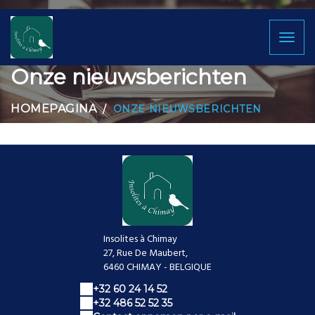
Toggl
naviga
Onze nieuwsberichten
HOMEPAGINA
ONZE NIEUWSBERICHTEN
Insolites à Chimay
27, Rue De Maubert,
6460 CHIMAY - BELGIQUE
+32 60 24 14 52
+32 486 52 52 35